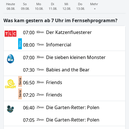
Heute
So
Mo
Di
Mi
Do
Mehr
08.08.
09.08.
10.08.
11.08.
12.08.
13.08.
+
Was kam gestern ab 7 Uhr im Fernsehprogramm?
Der Katzenfluesterer
07:00
60
min
Infomercial
08:00
15
min
Die sieben kleinen Monster
07:00
30
min
Babies and the Bear
07:30
15
min
Friends
06:50
30
min
Friends
07:20
25
min
Die Garten-Retter: Polen
06:40
25
min
Die Garten-Retter: Polen
07:05
25
min