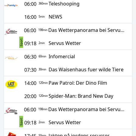
Teleshooping
06:00
360
min
NEWS
16:00
5
min
Das Wetterpanorama bei ServusTV
06:00
198
min
Servus Wetter
09:18
2
min
Infomercial
06:30
60
min
Das Waisenhaus fuer wilde Tiere
07:30
30
min
Paw Patrol: Der Dino Film
14:00
120
min
Spider-Man: Brand New Day
20:00
120
min
Das Wetterpanorama bei ServusTV
06:00
198
min
Servus Wetter
09:18
2
min
Jakten på jordens resurser
17:45
50
min