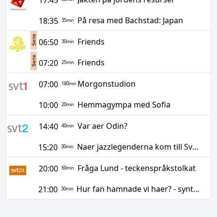
På resa med Bachstad: Japan
18:35
35
min
Friends
06:50
30
min
Friends
07:20
25
min
Morgonstudion
07:00
180
min
Hemmagympa med Sofia
10:00
20
min
Var aer Odin?
14:40
40
min
Naer jazzlegenderna kom till Sverige
15:20
30
min
Fråga Lund - teckenspråkstolkat
20:00
60
min
Hur fan hamnade vi haer? - syntolkat
21:00
30
min