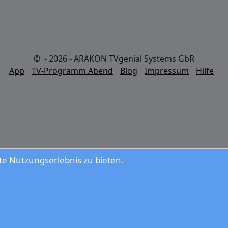
© - 2026 - ARAKON TVgenial Systems GbR
App
TV-Programm Abend
Blog
Impressum
Hilfe
e Nutzungserlebnis zu bieten.