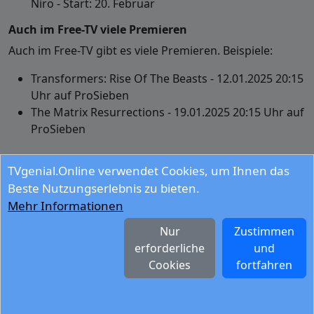
Niro - Start: 20. Februar
Auch im Free-TV viele Premieren
Auch im Free-TV gibt es viele Premieren. Beispiele:
Transformers: Rise Of The Beasts - 12.01.2025 20:15
Uhr auf ProSieben
The Matrix Resurrections - 19.01.2025 20:15 Uhr auf
ProSieben
TVgenial.Online verwendet Cookies, um Ihnen das
Beste Nutzungserlebnis zu bieten.
Mehr Informationen
Blog Archiv 2019
Blog Archiv 2020
Blog Archiv 2021
Blog Archiv 2022
Blog Archiv 2023
TV-Tipps der
Nur
Zustimmen
Woche
Digitale Fernsehzeitung
Papier, Zeit und
erforderliche
und
Geld sparen
Cookies
fortfahren
© - 2026 - ARAKON TVgenial Systems GbR
Spielfilme
Serien
Sport
Kinder
Tag
Abend
Blog
Impressum
Hilfe