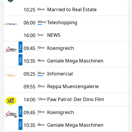
Married to Real Estate
10:25
60
min
Teleshopping
06:00
360
min
NEWS
16:00
5
min
Koenigreich
09:45
50
min
Geniale Mega Maschinen
10:35
48
min
Infomercial
09:25
30
min
Reppa Muenzengalerie
09:55
30
min
Paw Patrol: Der Dino Film
14:00
120
min
Koenigreich
09:45
50
min
Geniale Mega Maschinen
10:35
48
min