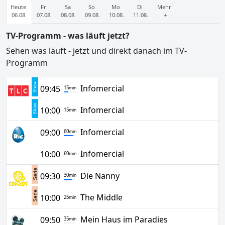
Heute
Fr
Sa
So
Mo
Di
Mehr
06.08.
07.08.
08.08.
09.08.
10.08.
11.08.
+
TV-Programm - was läuft jetzt?
Sehen was läuft - jetzt und direkt danach im TV-
Programm
Infomercial
09:45
15
min
Infomercial
10:00
15
min
Infomercial
09:00
60
min
Infomercial
10:00
60
min
Die Nanny
09:30
30
min
The Middle
10:00
25
min
Mein Haus im Paradies
09:50
35
min