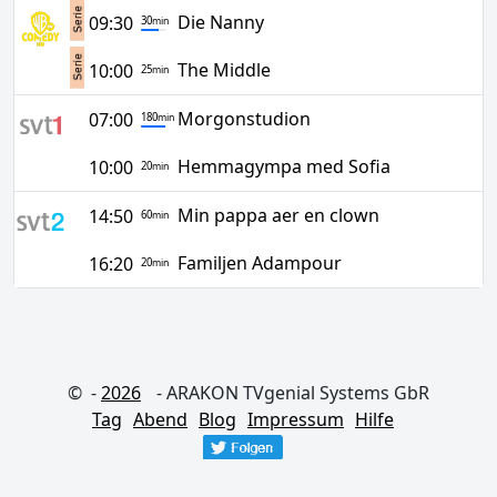
Die Nanny
09:30
30
min
The Middle
10:00
25
min
Morgonstudion
07:00
180
min
Hemmagympa med Sofia
10:00
20
min
Min pappa aer en clown
14:50
60
min
Familjen Adampour
16:20
20
min
© -
2026
- ARAKON TVgenial Systems GbR
Tag
Abend
Blog
Impressum
Hilfe