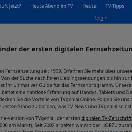
uft jetzt?
Heute Abend im TV
Heute
TV-Tipps
Login
finder der ersten digitalen Fernsehzeitu
len Fernsehzeitung seit 1999. Erfahren Sie mehr über unser
n. Von der Suche nach Ihren Lieblingssendungen bis hin zur 
 ist Ihr ultimativer Guide für das Fernsehprogramm. Unsere
 bietet eine nahtlose Erfahrung auf Handys, Tablets und D
tdecken Sie die Vorteile von TVgenial.Online. Folgen Sie un
uesten Stand zu bleiben, was TV-News und TVgenial selbst
line-Version von TVgenial, der ersten
digitalen TV-Zeitschrift
 2000 am Markt). Seit 2002 arbeiten wir mit der HÖRZU zus