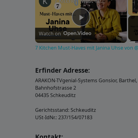
7 Kitchen Must-Haves mit Janina Uhse von @JaninaandFood
Play
Watch on
Video
7 Kitchen Must-Haves mit Janina Uhse von
Erfinder Adresse:
ARAKON-TVgenial-Systems Gonsior, Barthel,
Bahnhofstrasse 2
04435 Schkeuditz
Gerichtsstand: Schkeuditz
USt-IdNr.: 237/154/07183
Kontakt: