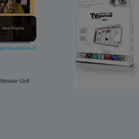
Unmute
Now Playing
 @JaninaandFood
 Winkler GbR