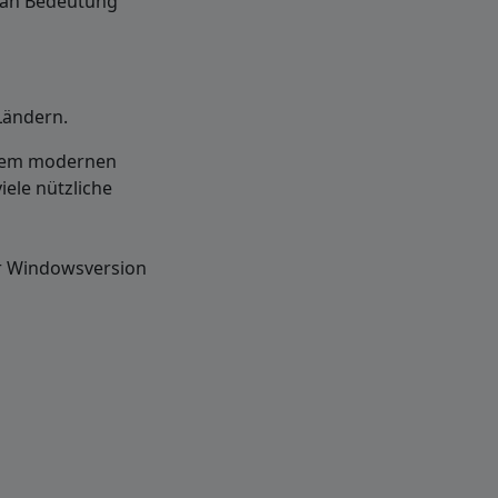
 an Bedeutung
Ländern.
jedem modernen
viele nützliche
ur Windowsversion