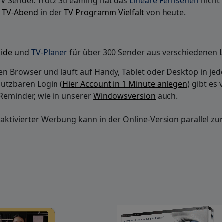
TV Sender. Trotz Streaming hat das
Lineare Fernsehen
nicht
n TV-Abend
in der
TV Programm Vielfalt
von heute.
uide
und
TV-Planer
für über 300 Sender aus verschiedenen 
r den Browser und läuft auf Handy, Tablet oder Desktop in 
nutzbaren Login (
Hier Account in 1 Minute anlegen
) gibt es 
Reminder, wie in unserer
Windowsversion
auch.
ktivierter Werbung kann in der Online-Version parallel z
×