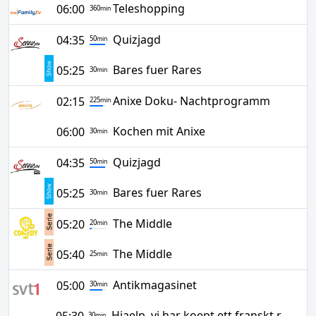
Teleshopping
06:00
360
min
Quizjagd
04:35
50
min
Bares fuer Rares
05:25
30
min
Anixe Doku- Nachtprogramm
02:15
225
min
Kochen mit Anixe
06:00
30
min
Quizjagd
04:35
50
min
Bares fuer Rares
05:25
30
min
The Middle
05:20
20
min
The Middle
05:40
25
min
Antikmagasinet
05:00
30
min
Hjaelp, vi har koept ett franskt ruckel!
30
min