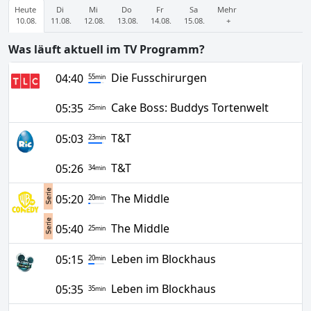
Heute
Di
Mi
Do
Fr
Sa
Mehr
10.08.
11.08.
12.08.
13.08.
14.08.
15.08.
+
Was läuft aktuell im TV Programm?
Die Fusschirurgen
04:40
55
min
Cake Boss: Buddys Tortenwelt
05:35
25
min
T&T
05:03
23
min
T&T
05:26
34
min
The Middle
05:20
20
min
The Middle
05:40
25
min
Leben im Blockhaus
05:15
20
min
Leben im Blockhaus
05:35
35
min