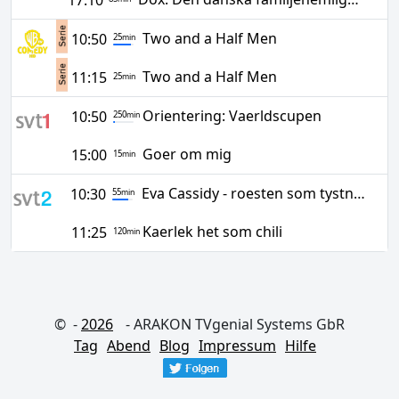
17:10
Two and a Half Men
10:50
25
min
Two and a Half Men
11:15
25
min
Orientering: Vaerldscupen
10:50
250
min
Goer om mig
15:00
15
min
Eva Cassidy - roesten som tystnade
10:30
55
min
Kaerlek het som chili
11:25
120
min
© -
2026
- ARAKON TVgenial Systems GbR
Tag
Abend
Blog
Impressum
Hilfe