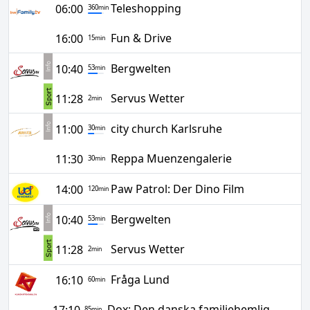
Teleshopping
06:00
360
min
Fun & Drive
16:00
15
min
Bergwelten
10:40
53
min
Servus Wetter
11:28
2
min
city church Karlsruhe
11:00
30
min
Reppa Muenzengalerie
11:30
30
min
Paw Patrol: Der Dino Film
14:00
120
min
Bergwelten
10:40
53
min
Servus Wetter
11:28
2
min
Fråga Lund
16:10
60
min
Dox: Den danska familjehemligheten - Testamentet
85
min