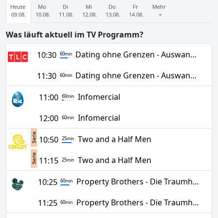
Heute
Mo
Di
Mi
Do
Fr
Mehr
09.08.
10.08.
11.08.
12.08.
13.08.
14.08.
+
Was läuft aktuell im TV Programm?
Dating ohne Grenzen - Auswandern fuer die Liebe
10:30
60
min
Dating ohne Grenzen - Auswandern fuer die Liebe
11:30
60
min
Infomercial
11:00
60
min
Infomercial
12:00
60
min
Two and a Half Men
10:50
25
min
Two and a Half Men
11:15
25
min
Property Brothers - Die Traumhaus-Profis
10:25
60
min
Property Brothers - Die Traumhaus-Profis
11:25
60
min