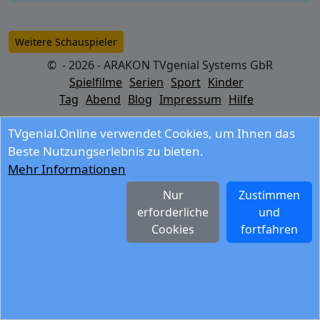
Weitere Schauspieler
© - 2026 - ARAKON TVgenial Systems GbR
Spielfilme
Serien
Sport
Kinder
Tag
Abend
Blog
Impressum
Hilfe
TVgenial.Online verwendet Cookies, um Ihnen das
Beste Nutzungserlebnis zu bieten.
Mehr Informationen
Nur
Zustimmen
erforderliche
und
Cookies
fortfahren