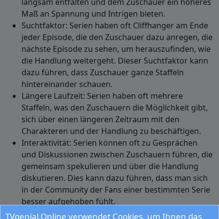
langsam entfalten und dem Zuschauer ein höheres
Maß an Spannung und Intrigen bieten.
Suchtfaktor: Serien haben oft Cliffhanger am Ende
jeder Episode, die den Zuschauer dazu anregen, die
nächste Episode zu sehen, um herauszufinden, wie
die Handlung weitergeht. Dieser Suchtfaktor kann
dazu führen, dass Zuschauer ganze Staffeln
hintereinander schauen.
Längere Laufzeit: Serien haben oft mehrere
Staffeln, was den Zuschauern die Möglichkeit gibt,
sich über einen längeren Zeitraum mit den
Charakteren und der Handlung zu beschäftigen.
Interaktivität: Serien können oft zu Gesprächen
und Diskussionen zwischen Zuschauern führen, die
gemeinsam spekulieren und über die Handlung
diskutieren. Dies kann dazu führen, dass man sich
in der Community der Fans einer bestimmten Serie
besser aufgehoben fühlt.
Insgesamt bieten Serien im Vergleich zu Spielfilmen
TVgenial.Online verwendet Cookies, um Ihnen das