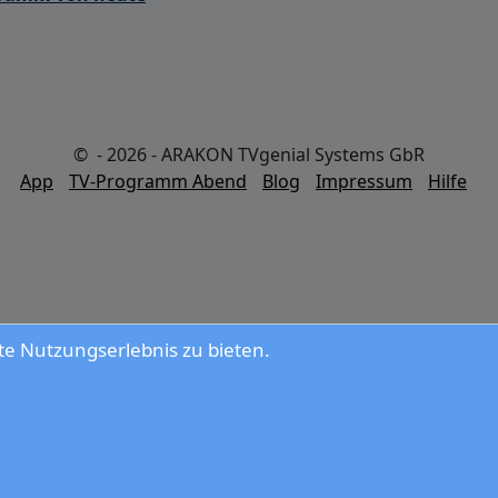
© - 2026 - ARAKON TVgenial Systems GbR
App
TV-Programm Abend
Blog
Impressum
Hilfe
e Nutzungserlebnis zu bieten.