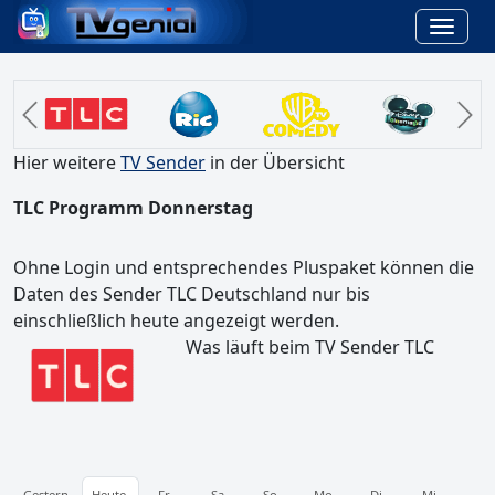
Previous
N
Hier weitere
TV Sender
in der Übersicht
TLC Programm Donnerstag
Ohne Login und entsprechendes Pluspaket können die
Daten des Sender TLC Deutschland nur bis
einschließlich heute angezeigt werden.
Was läuft beim TV Sender TLC
Gestern
Heute
Fr
Sa
So
Mo
Di
Mi