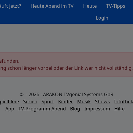
uft jetzt?
Heute Abend im TV
Heute
TV-Tipps
Login
gefunden.
ung schon länger vorbei oder der Link war nicht vollständig.
© - 2026 - ARAKON TVgenial Systems GbR
pielfilme
Serien
Sport
Kinder
Musik
Shows
Infothe
App
TV-Programm Abend
Blog
Impressum
Hilfe