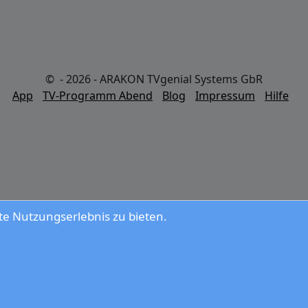
© - 2026 - ARAKON TVgenial Systems GbR
App
TV-Programm Abend
Blog
Impressum
Hilfe
e Nutzungserlebnis zu bieten.