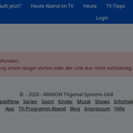
uft jetzt?
Heute Abend im TV
Heute
TV-Tipps
Login
gefunden.
ung schon länger vorbei oder der Link war nicht vollständig.
© - 2026 - ARAKON TVgenial Systems GbR
pielfilme
Serien
Sport
Kinder
Musik
Shows
Infothe
App
TV-Programm Abend
Blog
Impressum
Hilfe