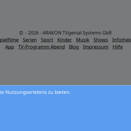
© - 2026 - ARAKON TVgenial Systems GbR
pielfilme
Serien
Sport
Kinder
Musik
Shows
Infothe
App
TV-Programm Abend
Blog
Impressum
Hilfe
e Nutzungserlebnis zu bieten.