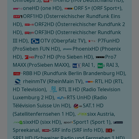
oneHD (one HD),
ORF S+ (ORF Sport+),
ORF1HD (Österreichischer Rundfunk Eins
HD),
ORF2HD (Österreichischer Rundfunk 2
HD),
ORF3HD (Osterreichischer Rundfunk
III HD),
OTV (Oberpfalz TV),
P7FunHD
(ProSieben FUN HD),
PhoenixHD (Phoenix
HD),
Pro7 HD (Pro Sieben HD),
Pro7
MAXX (ProSieben MAXX),
RAI 1,
RAI 3,
RBB HD (Rundfunk Berlin Brandenburg HD),
rheinmTV (RheinMain TV),
RTL HD (RTL
HD Television),
RTL II HD (Radio Television
Luxemburg 2 HD),
RTS UnHD (Radio
Télévision Suisse Un HD),
SAT.1 HD
(Satellitenfernsehen 1 HD),
sixx Austria,
sixxHD (sixx HD),
Sport1 (Sport 1),
Spreekanal,
SRF info (SRF info HD),
SRF1 HD (Schweizer Radio und Fernsehen 1 HD),