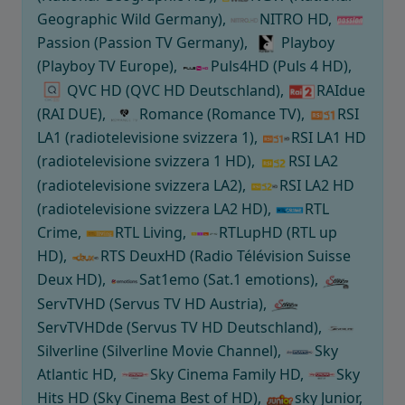
Geographic Wild Germany),
NITRO HD,
Passion (Passion TV Germany),
Playboy
(Playboy TV Europe),
Puls4HD (Puls 4 HD),
QVC HD (QVC HD Deutschland),
RAIdue
(RAI DUE),
Romance (Romance TV),
RSI
LA1 (radiotelevisione svizzera 1),
RSI LA1 HD
(radiotelevisione svizzera 1 HD),
RSI LA2
(radiotelevisione svizzera LA2),
RSI LA2 HD
(radiotelevisione svizzera LA2 HD),
RTL
Crime,
RTL Living,
RTLupHD (RTL up
HD),
RTS DeuxHD (Radio Télévision Suisse
Deux HD),
Sat1emo (Sat.1 emotions),
ServTVHD (Servus TV HD Austria),
ServTVHDde (Servus TV HD Deutschland),
Silverline (Silverline Movie Channel),
Sky
Atlantic HD,
Sky Cinema Family HD,
Sky
Hits HD (Sky Cinema Best of HD),
sky Junior,