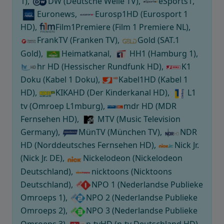
1),
DW (Deutsche Welle TV),
eSports1,
Euronews,
Eurosp1HD (Eurosport 1
HD),
Film1Premiere (Film 1 Premiere NL),
FrankTV (Franken TV),
Gold (SAT.1
Gold),
Heimatkanal,
HH1 (Hamburg 1),
hr HD (Hessischer Rundfunk HD),
K1
Doku (Kabel 1 Doku),
Kabel1HD (Kabel 1
HD),
KIKAHD (Der Kinderkanal HD),
L1
tv (Omroep L1mburg),
mdr HD (MDR
Fernsehen HD),
MTV (Music Television
Germany),
MünTV (München TV),
NDR
HD (Norddeutsches Fernsehen HD),
Nick Jr.
(Nick Jr. DE),
Nickelodeon (Nickelodeon
Deutschland),
nicktoons (Nicktoons
Deutschland),
NPO 1 (Nederlandse Publieke
Omroeps 1),
NPO 2 (Nederlandse Publieke
Omroeps 2),
NPO 3 (Nederlandse Publieke
Omroeps 3),
n-tvHD (n-tv Deutschland HD),