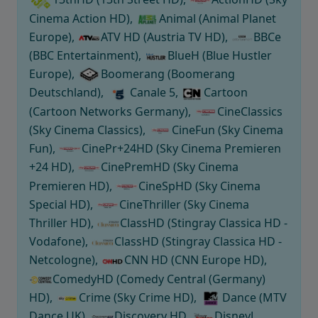
Cinema Action HD),
Animal (Animal Planet
Europe),
ATV HD (Austria TV HD),
BBCe
(BBC Entertainment),
BlueH (Blue Hustler
Europe),
Boomerang (Boomerang
Deutschland),
Canale 5,
Cartoon
(Cartoon Networks Germany),
CineClassics
(Sky Cinema Classics),
CineFun (Sky Cinema
Fun),
CinePr+24HD (Sky Cinema Premieren
+24 HD),
CinePremHD (Sky Cinema
Premieren HD),
CineSpHD (Sky Cinema
Special HD),
CineThriller (Sky Cinema
Thriller HD),
ClassHD (Stingray Classica HD -
Vodafone),
ClassHD (Stingray Classica HD -
Netcologne),
CNN HD (CNN Europe HD),
ComedyHD (Comedy Central (Germany)
HD),
Crime (Sky Crime HD),
Dance (MTV
Dance UK),
Discovery HD,
DisneyJ