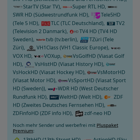
StarTV (Star TV),
Super RTL HD,
SWR HD (Südwestrundfunk HD),
Tele5HD
(Tele 5 HD),
TLC (TLC Deutschland),
TV2
(Television 2 Danmark),
TV4 HD (TV4 HD
Sweden),
tvb (tv.berlin),
TZüri (Tele
Züri),
VH1Class (VH1 Classic Europe),
VOX HD,
VOXup,
VsGolfHD (Viasat Golf
HD),
VsHistHD (Viasat History HD),
VsHockHD (Viasat Hockey HD),
VsMotorHD
(Viasat Motor HD),
VsSportHD (Viasat Sport
HD (Sweden)),
WDR HD (West Deutscher
Rundfunk HD),
WeltHD (Welt HD),
ZDF
HD (Zweites Deutsches Fernsehen HD),
ZDFinfoHD (ZDF info HD),
zdf-neo HD
Noch mehr Sender und werbefrei mit
Pluspaket
Premium
:
13thHD (13th Street HD),
ActionHD (Sky