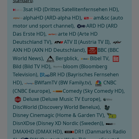
Standard
:
3sat HD (Drittes Satellitenfernsehen HD),
alphaHD (ARD-alpha HD),
am&sc (auto
motor und sport channel),
ARD HD (ARD
Das Erste HD),
arte HD (Arte HD
Deutschland TV),
ATV II (Austria TV II),
AXN HD (AXN HD Deutschland),
BBC (BBC
World News),
Bergblick,
Bibel TV,
Bild (Bild TV HD),
bloom (Bloomberg
Television),
BR HD (Bayrisches Fernsehen
HD),
BWfamTV (BW Family.tv),
CNBC
(CNBC Eeurope),
Comedy (Sky Comedy HD),
Deluxe (Deluxe Music TV Europe),
DiscWorld (Discovery World Benelux),
Disney Cinemagic (Home & Garden TV),
DisnXDse (Disney XD Nordic (Sweden)),
DMAXHD (DMAX HD),
DR1 (Danmarks Radio