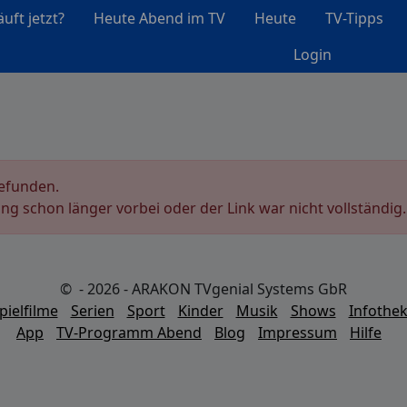
uft jetzt?
Heute Abend im TV
Heute
TV-Tipps
Login
gefunden.
ung schon länger vorbei oder der Link war nicht vollständig.
© - 2026 - ARAKON TVgenial Systems GbR
pielfilme
Serien
Sport
Kinder
Musik
Shows
Infothe
App
TV-Programm Abend
Blog
Impressum
Hilfe