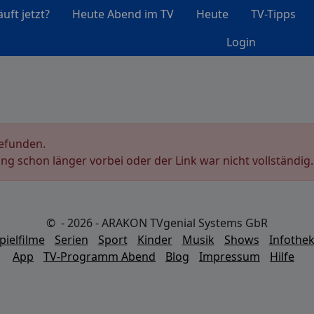
uft jetzt?
Heute Abend im TV
Heute
TV-Tipps
Login
gefunden.
ung schon länger vorbei oder der Link war nicht vollständig.
© - 2026 - ARAKON TVgenial Systems GbR
pielfilme
Serien
Sport
Kinder
Musik
Shows
Infothe
App
TV-Programm Abend
Blog
Impressum
Hilfe