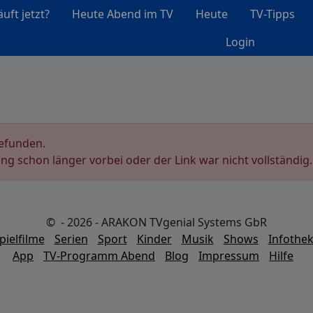
uft jetzt?
Heute Abend im TV
Heute
TV-Tipps
Login
gefunden.
ung schon länger vorbei oder der Link war nicht vollständig.
© - 2026 - ARAKON TVgenial Systems GbR
pielfilme
Serien
Sport
Kinder
Musik
Shows
Infothe
App
TV-Programm Abend
Blog
Impressum
Hilfe