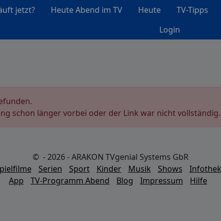
uft jetzt?
Heute Abend im TV
Heute
TV-Tipps
Login
gefunden.
ung schon länger vorbei oder der Link war nicht vollständig.
© - 2026 - ARAKON TVgenial Systems GbR
pielfilme
Serien
Sport
Kinder
Musik
Shows
Infothe
App
TV-Programm Abend
Blog
Impressum
Hilfe