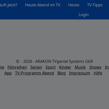
uft jetzt?
Heute Abend im TV
Heute
TV-Tipps
Login
© - 2026 - ARAKON TVgenial Systems GbR
lme
Filmreihen
Serien
Sport
Kinder
Musik
Shows
In
App
TV-Programm Abend
Blog
Impressum
Hilfe