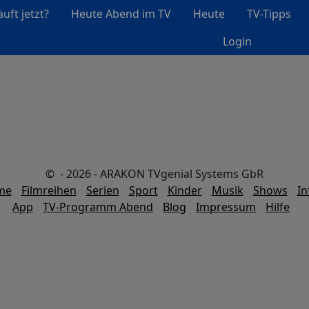
uft jetzt?
Heute Abend im TV
Heute
TV-Tipps
Login
© - 2026 - ARAKON TVgenial Systems GbR
lme
Filmreihen
Serien
Sport
Kinder
Musik
Shows
In
App
TV-Programm Abend
Blog
Impressum
Hilfe