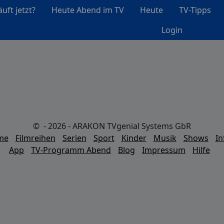
uft jetzt?
Heute Abend im TV
Heute
TV-Tipps
Login
© - 2026 - ARAKON TVgenial Systems GbR
lme
Filmreihen
Serien
Sport
Kinder
Musik
Shows
In
App
TV-Programm Abend
Blog
Impressum
Hilfe