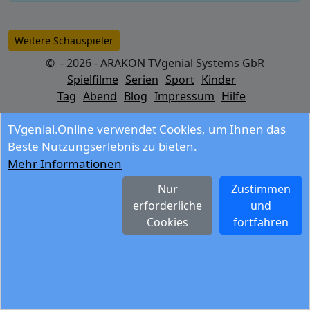
Weitere Schauspieler
© - 2026 - ARAKON TVgenial Systems GbR
Spielfilme
Serien
Sport
Kinder
Tag
Abend
Blog
Impressum
Hilfe
TVgenial.Online verwendet Cookies, um Ihnen das
Beste Nutzungserlebnis zu bieten.
Mehr Informationen
Nur
Zustimmen
erforderliche
und
Cookies
fortfahren