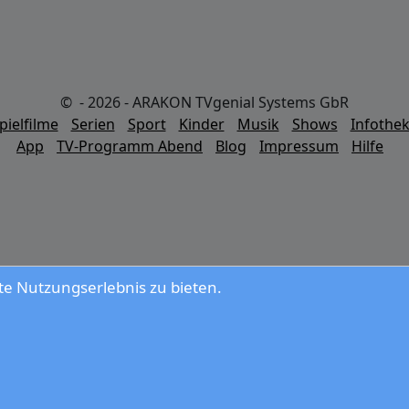
© - 2026 - ARAKON TVgenial Systems GbR
pielfilme
Serien
Sport
Kinder
Musik
Shows
Infothe
App
TV-Programm Abend
Blog
Impressum
Hilfe
e Nutzungserlebnis zu bieten.