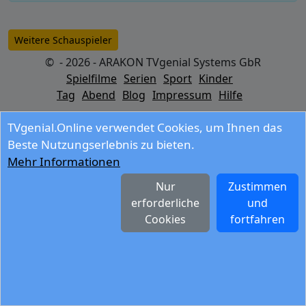
Weitere Schauspieler
© - 2026 - ARAKON TVgenial Systems GbR
Spielfilme
Serien
Sport
Kinder
Tag
Abend
Blog
Impressum
Hilfe
TVgenial.Online verwendet Cookies, um Ihnen das
Beste Nutzungserlebnis zu bieten.
Mehr Informationen
Nur
Zustimmen
erforderliche
und
Cookies
fortfahren