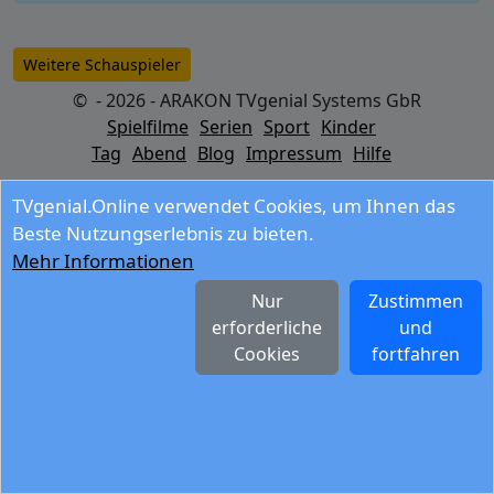
Weitere Schauspieler
© - 2026 - ARAKON TVgenial Systems GbR
Spielfilme
Serien
Sport
Kinder
Tag
Abend
Blog
Impressum
Hilfe
TVgenial.Online verwendet Cookies, um Ihnen das
Beste Nutzungserlebnis zu bieten.
Mehr Informationen
Nur
Zustimmen
erforderliche
und
Cookies
fortfahren