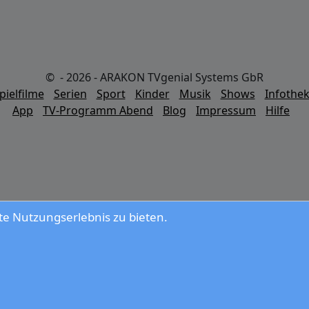
© - 2026 - ARAKON TVgenial Systems GbR
pielfilme
Serien
Sport
Kinder
Musik
Shows
Infothe
App
TV-Programm Abend
Blog
Impressum
Hilfe
e Nutzungserlebnis zu bieten.