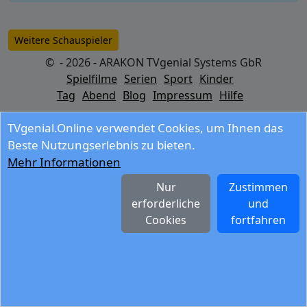
Weitere Schauspieler
© - 2026 - ARAKON TVgenial Systems GbR
Spielfilme
Serien
Sport
Kinder
Tag
Abend
Blog
Impressum
Hilfe
TVgenial.Online verwendet Cookies, um Ihnen das
Beste Nutzungserlebnis zu bieten.
Mehr Informationen
Nur
Zustimmen
erforderliche
und
Cookies
fortfahren