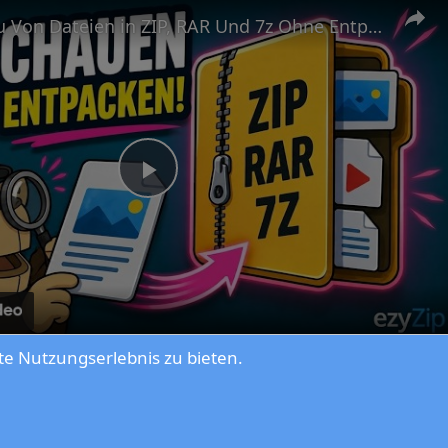
📦 Vorschau Von Dateien in ZIP, RAR Und 7z Ohne Entpacken
Play
Video
e Nutzungserlebnis zu bieten.
eien in ZIP, RAR Und 7z Ohne Entpacken
ein Sachenspiegel im TV Programm. Nutzen Sie gern unsere