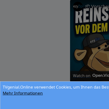
Watch on
TVgenial.Online verwendet Cookies, um Ihnen das Best
📦 Vorschau Von Dat
Mehr Informationen
In den nächsten 2 Wochen läuft offenbar k
informieren, wenn sie wiederkommt.