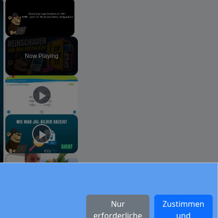
×
×
Unmute
Now Playing
Comeback-Suche
und lassen sich per Email
Nur
Zustimmen
erforderliche
und