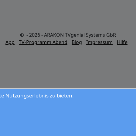
© - 2026 - ARAKON TVgenial Systems GbR
App
TV-Programm Abend
Blog
Impressum
Hilfe
e Nutzungserlebnis zu bieten.