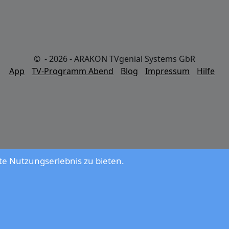
© - 2026 - ARAKON TVgenial Systems GbR
App
TV-Programm Abend
Blog
Impressum
Hilfe
e Nutzungserlebnis zu bieten.