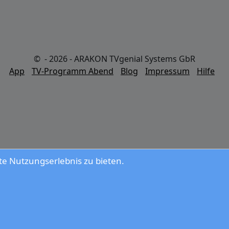
© - 2026 - ARAKON TVgenial Systems GbR
App
TV-Programm Abend
Blog
Impressum
Hilfe
e Nutzungserlebnis zu bieten.