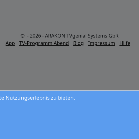
© - 2026 - ARAKON TVgenial Systems GbR
App
TV-Programm Abend
Blog
Impressum
Hilfe
e Nutzungserlebnis zu bieten.