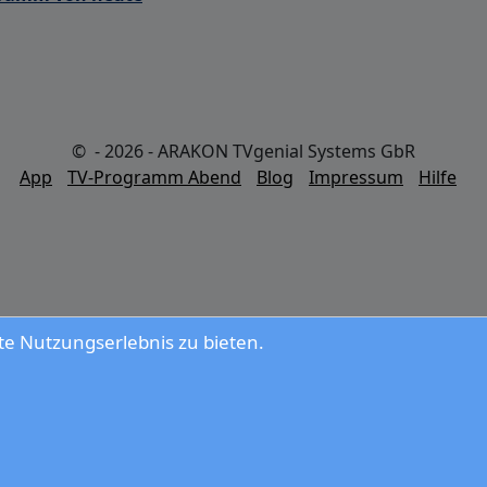
© - 2026 - ARAKON TVgenial Systems GbR
App
TV-Programm Abend
Blog
Impressum
Hilfe
e Nutzungserlebnis zu bieten.