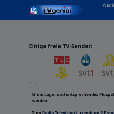
Was lä
Einige freie TV-Sender:
‹
›
Ohne Login und entsprechendes Pluspake
werden.
Zum
Radio Television Luxemburg 2 Pro