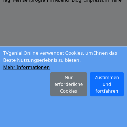
Tag
Fernsehprogramm Abend
Blog
Impressum
Hilfe
TVgenial.Online verwendet Cookies, um Ihnen das
Beste Nutzungserlebnis zu bieten.
Mehr Informationen
Nur
Zustimmen
erforderliche
und
Cookies
fortfahren