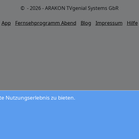
© - 2026 - ARAKON TVgenial Systems GbR
App
Fernsehprogramm Abend
Blog
Impressum
Hilfe
e Nutzungserlebnis zu bieten.