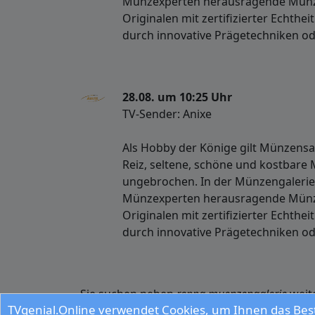
Münzexperten herausragende Münza
Originalen mit zertifizierter Echthe
durch innovative Prägetechniken o
28.08. um 10:25 Uhr
TV-Sender: Anixe
Als Hobby der Könige gilt Münzens
Reiz, seltene, schöne und kostbare 
ungebrochen. In der Münzengalerie
Münzexperten herausragende Münza
Originalen mit zertifizierter Echthe
durch innovative Prägetechniken o
Sie suchen neben
reppa muenzengalerie
weit
TVgenial.Online verwendet Cookies, um Ihnen das Best