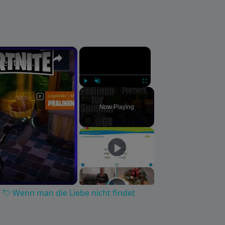
×
×
Fortnite Rette die Welt ⚡ #64 Valentins Event 💘 Wenn man die Liebe nicht findet [gameplay deutsch]
Play
Unmute
Fullscreen
Now Playing
t 💘 Wenn man die Liebe nicht findet