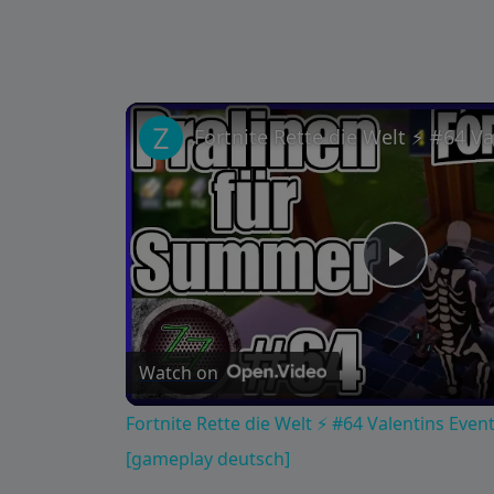
Play
Video
Watch on
Fortnite Rette die Welt ⚡ #64 Valentins Even
[gameplay deutsch]