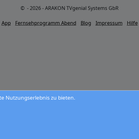
© - 2026 - ARAKON TVgenial Systems GbR
App
Fernsehprogramm Abend
Blog
Impressum
Hilfe
e Nutzungserlebnis zu bieten.