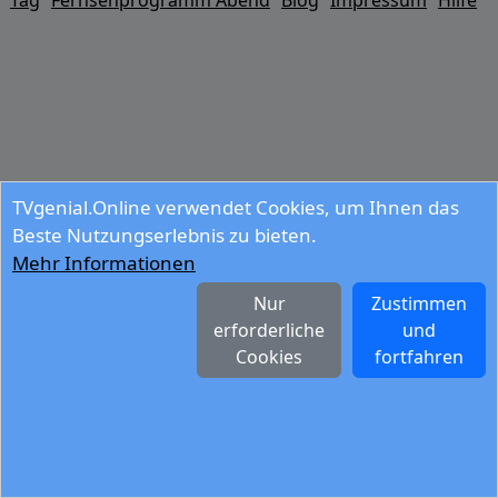
Tag
Fernsehprogramm Abend
Blog
Impressum
Hilfe
TVgenial.Online verwendet Cookies, um Ihnen das
Beste Nutzungserlebnis zu bieten.
Mehr Informationen
Nur
Zustimmen
erforderliche
und
Cookies
fortfahren