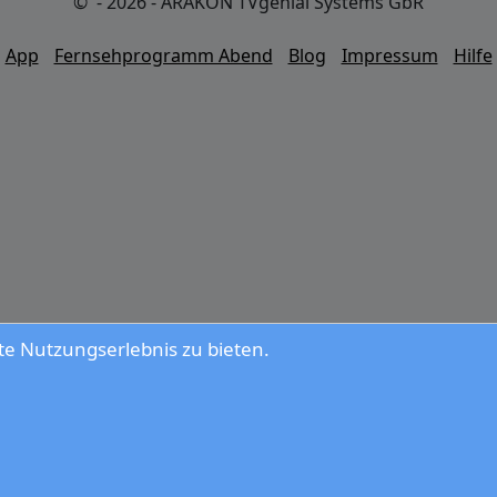
© - 2026 - ARAKON TVgenial Systems GbR
App
Fernsehprogramm Abend
Blog
Impressum
Hilfe
e Nutzungserlebnis zu bieten.