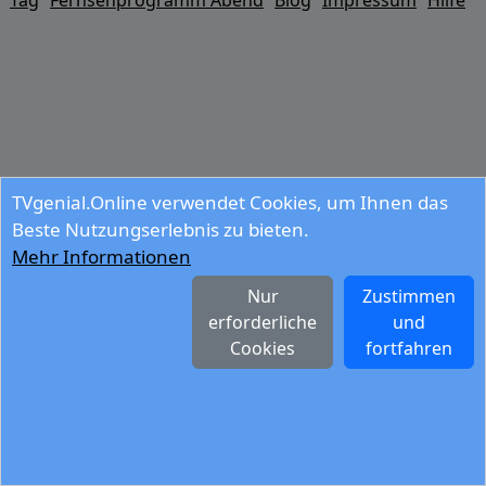
Tag
Fernsehprogramm Abend
Blog
Impressum
Hilfe
TVgenial.Online verwendet Cookies, um Ihnen das
Beste Nutzungserlebnis zu bieten.
Mehr Informationen
Nur
Zustimmen
erforderliche
und
Cookies
fortfahren