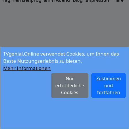
Tag
Fernsehprogramm Abend
Blog
Impressum
Hilfe
TVgenial.Online verwendet Cookies, um Ihnen das
Beste Nutzungserlebnis zu bieten.
Mehr Informationen
Nur
Zustimmen
erforderliche
und
Cookies
fortfahren