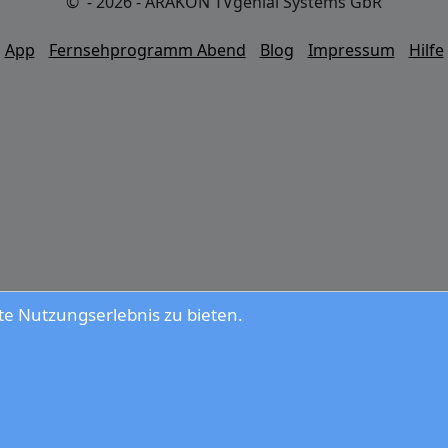
© - 2026 - ARAKON TVgenial Systems GbR
App
Fernsehprogramm Abend
Blog
Impressum
Hilfe
e Nutzungserlebnis zu bieten.