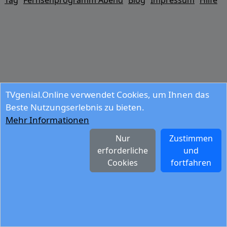
Tag
Fernsehprogramm Abend
Blog
Impressum
Hilfe
TVgenial.Online verwendet Cookies, um Ihnen das
Beste Nutzungserlebnis zu bieten.
Mehr Informationen
Nur
Zustimmen
erforderliche
und
Cookies
fortfahren