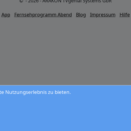
© - 2026 - ARAKON TVgenial Systems GbR
App
Fernsehprogramm Abend
Blog
Impressum
Hilfe
e Nutzungserlebnis zu bieten.