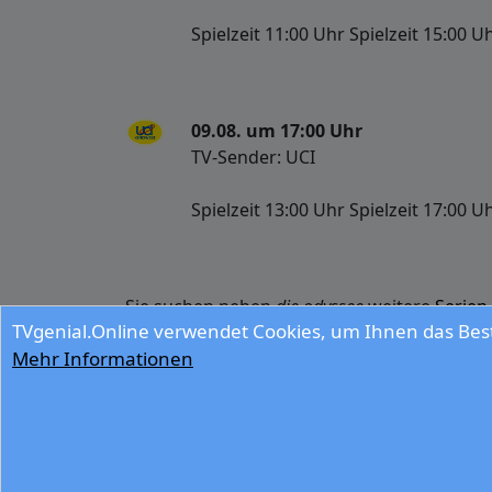
Spielzeit 11:00 Uhr Spielzeit 15:00 U
09.08. um 17:00 Uhr
TV-Sender: UCI
Spielzeit 13:00 Uhr Spielzeit 17:00 U
Sie suchen neben
die odyssee
weitere
Serien
TVgenial.Online verwendet Cookies, um Ihnen das Best
Mehr Informationen
Tipps fürs aktuelle TV-Programm
Weitere Fernsehsender