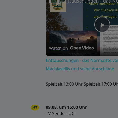
Play
Vid
Watch on
Enttäuschungen - das Normalste von
Machiavellis und seine Vorschläge
Spielzeit 13:00 Uhr Spielzeit 17:00 U
09.08. um 15:00 Uhr
TV-Sender: UCI