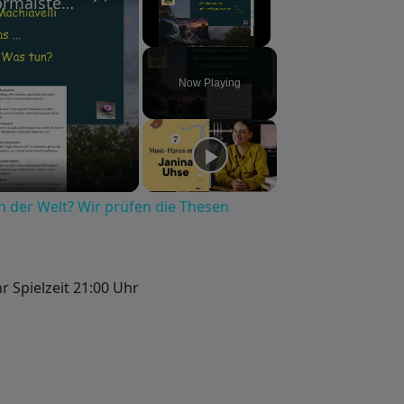
Enttäuschungen - das Normalste von der Welt? Wir prüfen die Thesen Machiavellis und seine Vorschläge
Unmute
Now Playing
eo
 der Welt? Wir prüfen die Thesen
hr Spielzeit 21:00 Uhr