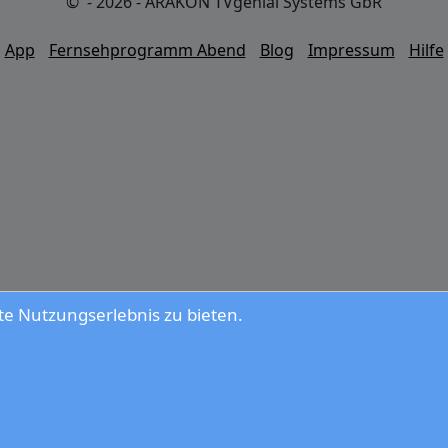
© - 2026 - ARAKON TVgenial Systems GbR
App
Fernsehprogramm Abend
Blog
Impressum
Hilfe
e Nutzungserlebnis zu bieten.