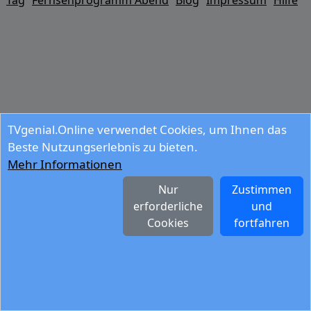
Tag
Fernsehprogramm Abend
Blog
Impressum
Hilfe
TVgenial.Online verwendet Cookies, um Ihnen das
Beste Nutzungserlebnis zu bieten.
Mehr Informationen
Nur
Zustimmen
erforderliche
und
Cookies
fortfahren