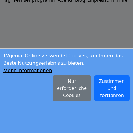
Tag
Fernsehprogramm Abend
Blog
Impressum
Hilfe
TVgenial.Online verwendet Cookies, um Ihnen das
Beste Nutzungserlebnis zu bieten.
Mehr Informationen
Nur
Zustimmen
erforderliche
und
Cookies
fortfahren